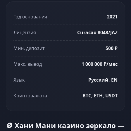
Год основания
2021
Лицензия
Curacao 8048/JAZ
Мин. депозит
500 ₽
Макс. вывод
1 000 000 ₽/мес
Язык
Русский, EN
Криптовалюта
BTC, ETH, USDT
🪙 Хани Мани казино зеркало —