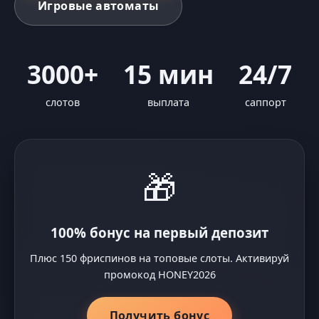
Игровые автоматы
3000+
15 мин
24/7
слотов
выплата
саппорт
🎁
100% бонус на первый депозит
Плюс 150 фриспинов на топовые слоты. Активируй
промокод HONEY2026
Получить бонус