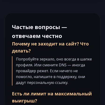
Частые вопросы —
отвечаем честно
Почему не заходит на сайт? Что
делать?
Попробуйте зеркало, оно всегда в шапке
профиля. Или смените DNS — иногда
провайдер режет. Если ничего не
помогло, напишите в поддержку, они
дадут персональную ссылку.
Есть ли лимит на максимальный
выигрыш?