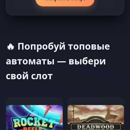
🔥 Попробуй топовые
автоматы — выбери
свой слот